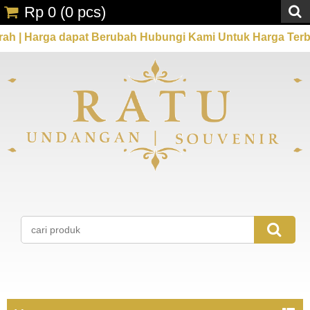
Rp 0
(
0
pcs)
| Harga dapat Berubah Hubungi Kami Untuk Harga Terbaik