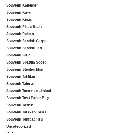
Souvenir Kalender
Souvenir Kayu
Souvenir Kipas
Souvenir Pisau Buah
Souvenir Pulpen
Souvenir Sendok Garpu
Souvenir Sendok Teh
Souvenir Sisir
Souvenir Spatula Sodet
Souvenir Steples Mini
Souvenir Tahlilan
Souvenir Talenan
Souvenir Tanaman Limited
Souvenir Tas / Paper Bag
Souvenir Tasbih
Souvenir Tatakan Gelas
Souvenir Tempat Tisu
Uncategorized