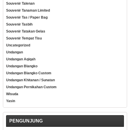
Souvenir Talenan
Souvenir Tanaman Limited
Souvenir Tas / Paper Bag
Souvenir Tasbih
Souvenir Tatakan Gelas
Souvenir Tempat Tisu
Uncategorized
Undangan
Undangan Aqiqah
Undangan Blangko
Undangan Blangko Custom
Undangan Khitanan / Sunatan
Undangan Pernikahan Custom
Wisuda
Yasin
PENGUNJUNG