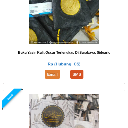
Buku Yasin Kulit Oscar Terlengkap Di Surabaya, Sidoarjo
Rp (Hubungi CS)
Email
SMS
SALE