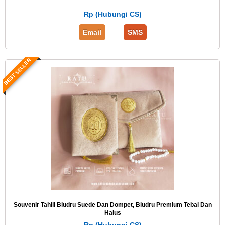
Rp (Hubungi CS)
Email
SMS
BEST SELLER
Souvenir Tahlil Bludru Suede Dan Dompet, Bludru Premium Tebal Dan
Halus
Rp (Hubungi CS)