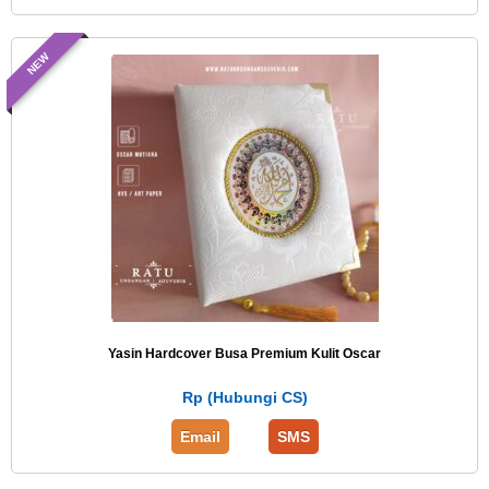
NEW
Yasin Hardcover Busa Premium Kulit Oscar
Rp (Hubungi CS)
Email
SMS