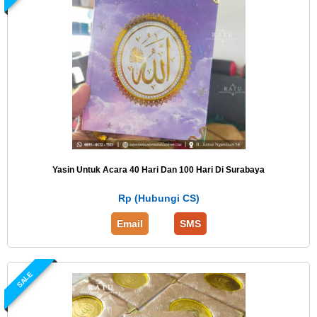
Yasin Untuk Acara 40 Hari Dan 100 Hari Di Surabaya
Rp (Hubungi CS)
Email
SMS
SALE