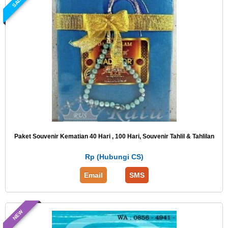
SALE
Paket Souvenir Kematian 40 Hari , 100 Hari, Souvenir Tahlil & Tahlilan
Rp (Hubungi CS)
Email
SMS
NEW