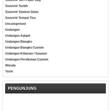
Souvenir Tasbih
Souvenir Tatakan Gelas
Souvenir Tempat Tisu
Uncategorized
Undangan
Undangan Aqiqah
Undangan Blangko
Undangan Blangko Custom
Undangan Khitanan / Sunatan
Undangan Pernikahan Custom
Wisuda
Yasin
PENGUNJUNG