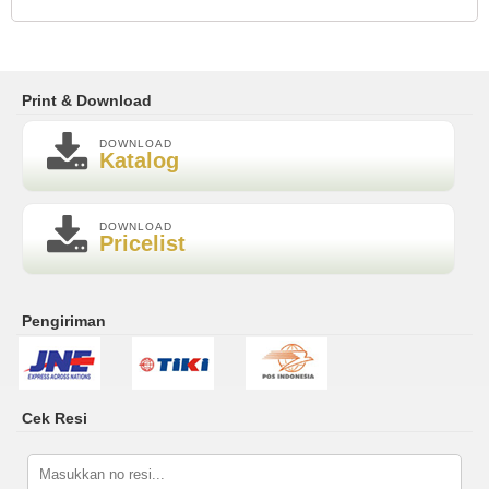
Print & Download
DOWNLOAD
Katalog
DOWNLOAD
Pricelist
Pengiriman
Cek Resi