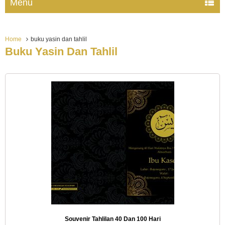
Menu
Home
buku yasin dan tahlil
Buku Yasin Dan Tahlil
Souvenir Tahlilan 40 Dan 100 Hari