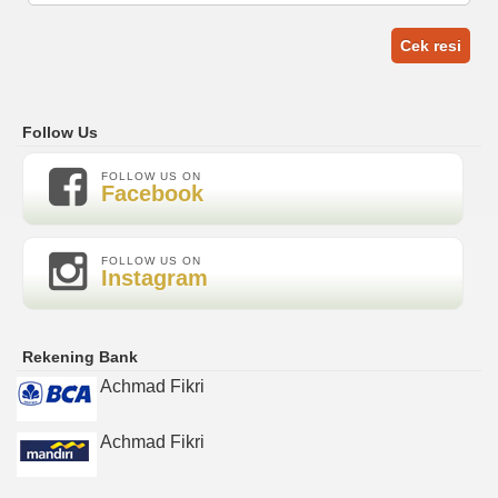
Cek resi
Follow Us
FOLLOW US ON
Facebook
FOLLOW US ON
Instagram
Rekening Bank
Achmad Fikri
Achmad Fikri