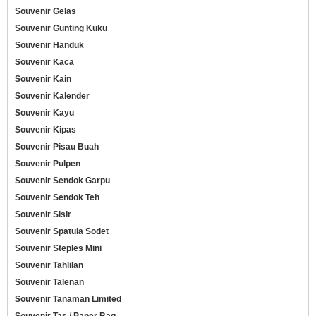
Souvenir Gelas
Souvenir Gunting Kuku
Souvenir Handuk
Souvenir Kaca
Souvenir Kain
Souvenir Kalender
Souvenir Kayu
Souvenir Kipas
Souvenir Pisau Buah
Souvenir Pulpen
Souvenir Sendok Garpu
Souvenir Sendok Teh
Souvenir Sisir
Souvenir Spatula Sodet
Souvenir Steples Mini
Souvenir Tahlilan
Souvenir Talenan
Souvenir Tanaman Limited
Souvenir Tas / Paper Bag