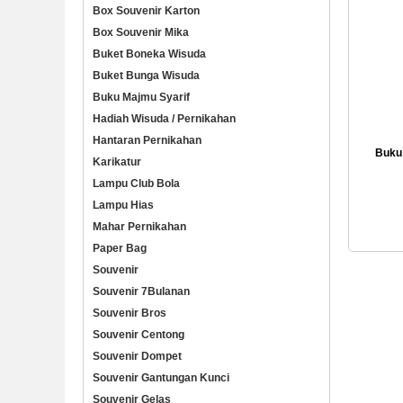
Box Souvenir Karton
Box Souvenir Mika
Buket Boneka Wisuda
Buket Bunga Wisuda
Buku Majmu Syarif
Hadiah Wisuda / Pernikahan
Hantaran Pernikahan
Buku 
Karikatur
Lampu Club Bola
Lampu Hias
Mahar Pernikahan
Paper Bag
Souvenir
Souvenir 7Bulanan
Souvenir Bros
Souvenir Centong
Souvenir Dompet
Souvenir Gantungan Kunci
Souvenir Gelas