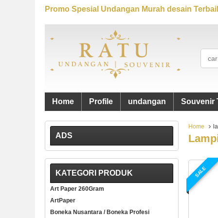
Promo Spesial Undangan Murah desain Terbaik
Home
Profile
undangan
Souvenir 
Home
l
ADS
Lamp
SALE
KATEGORI PRODUK
Art Paper 260Gram
ArtPaper
Boneka Nusantara / Boneka Profesi