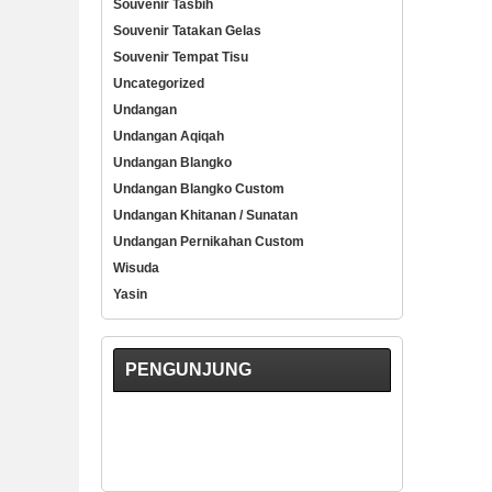
Souvenir Tasbih
Souvenir Tatakan Gelas
Souvenir Tempat Tisu
Uncategorized
Undangan
Undangan Aqiqah
Undangan Blangko
Undangan Blangko Custom
Undangan Khitanan / Sunatan
Undangan Pernikahan Custom
Wisuda
Yasin
PENGUNJUNG