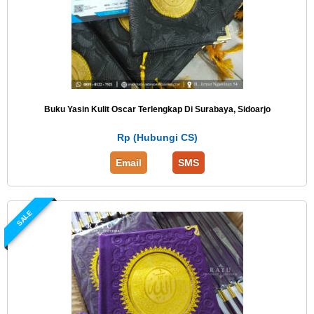
Buku Yasin Kulit Oscar Terlengkap Di Surabaya, Sidoarjo
Rp (Hubungi CS)
Email
SMS
SALE