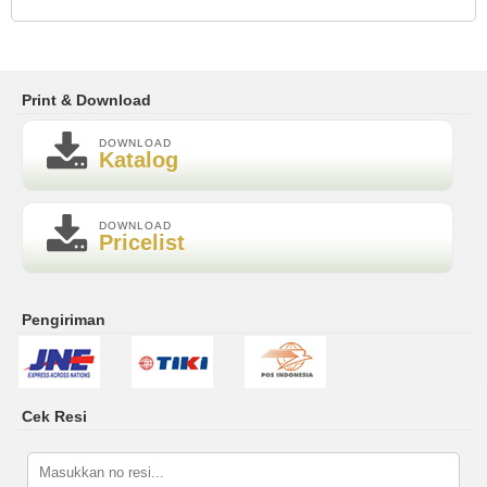
Print & Download
DOWNLOAD
Katalog
DOWNLOAD
Pricelist
Pengiriman
Cek Resi