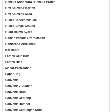
Boneka Nusantara / Boneka Profesi
Box Souvenir Karton
Box Souvenir Mika
Buket Boneka Wisuda
Buket Bunga Wisuda
Buku Majmu Syarif
Hadiah Wisuda / Pernikahan
Hantaran Pernikahan
Karikatur
Lampu Club Bola
Lampu Hias
Mahar Pernikahan
Paper Bag
Souvenir
Souvenir 7Bulanan
Souvenir Bros
Souvenir Centong
Souvenir Dompet
Souvenir Gantungan Kunci