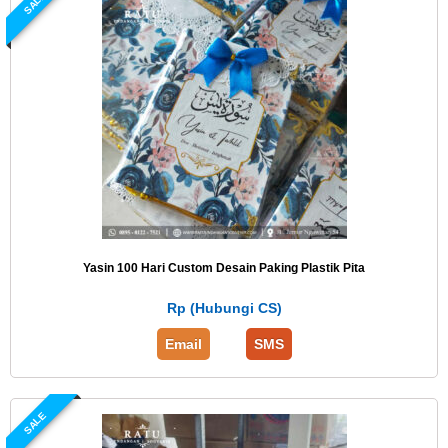
SALE
Yasin 100 Hari Custom Desain Paking Plastik Pita
Rp (Hubungi CS)
Email
SMS
SALE