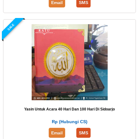
Email
SMS
SALE
Yasin Untuk Acara 40 Hari Dan 100 Hari Di Sidoarjo
Rp (Hubungi CS)
Email
SMS