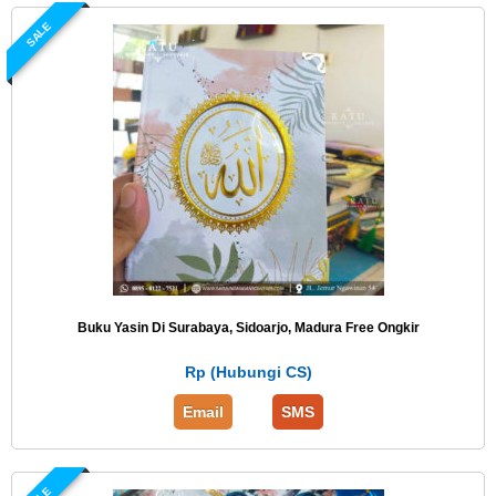
SALE
Buku Yasin Di Surabaya, Sidoarjo, Madura Free Ongkir
Rp (Hubungi CS)
Email
SMS