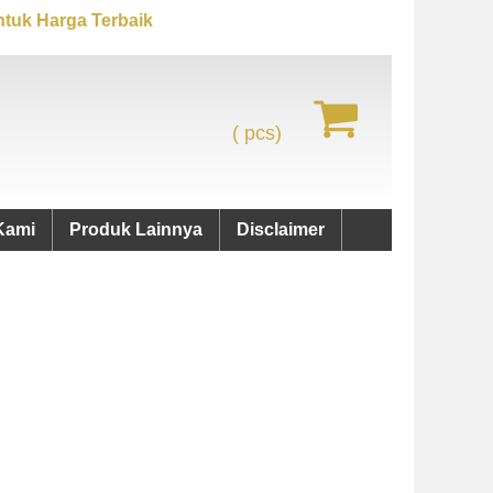
tuk Harga Terbaik
(
pcs)
Kami
Produk Lainnya
Disclaimer