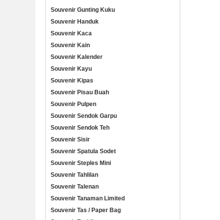
Souvenir Gunting Kuku
Souvenir Handuk
Souvenir Kaca
Souvenir Kain
Souvenir Kalender
Souvenir Kayu
Souvenir Kipas
Souvenir Pisau Buah
Souvenir Pulpen
Souvenir Sendok Garpu
Souvenir Sendok Teh
Souvenir Sisir
Souvenir Spatula Sodet
Souvenir Steples Mini
Souvenir Tahlilan
Souvenir Talenan
Souvenir Tanaman Limited
Souvenir Tas / Paper Bag