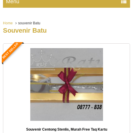
Menu
Home
souvenir Batu
Souvenir Batu
BEST SELLER
Souvenir Centong Stenlis, Murah Free Taq Kartu