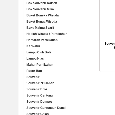
Box Souvenir Karton
Box Souvenir Mika
Buket Boneka Wisuda
Buket Bunga Wisuda
Buku Majmu Syarif
Hadiah Wisuda / Pernikahan
Hantaran Pernikahan
Souven
Karikatur
Lampu Club Bola
Lampu Hias
Mahar Pernikahan
Paper Bag
Souvenir
Souvenir 7Bulanan
Souvenir Bros
Souvenir Centong
Souvenir Dompet
Souvenir Gantungan Kunci
Souvenir Gelas