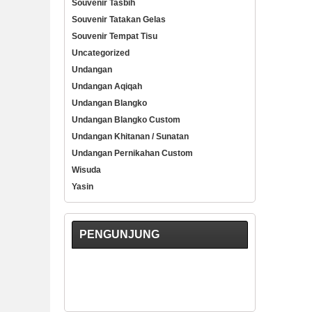
Souvenir Tasbih
Souvenir Tatakan Gelas
Souvenir Tempat Tisu
Uncategorized
Undangan
Undangan Aqiqah
Undangan Blangko
Undangan Blangko Custom
Undangan Khitanan / Sunatan
Undangan Pernikahan Custom
Wisuda
Yasin
PENGUNJUNG