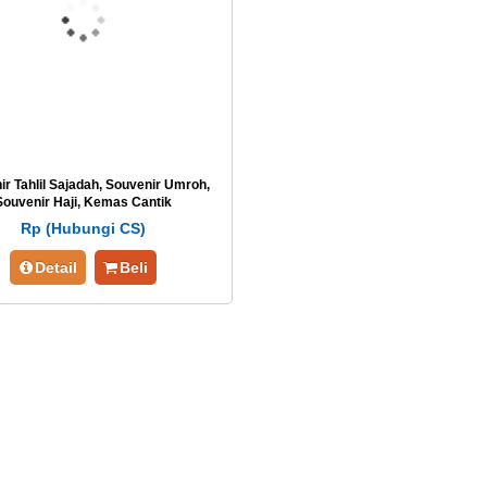
ir Tahlil Sajadah, Souvenir Umroh,
Souvenir Haji, Kemas Cantik
Rp (Hubungi CS)
Detail
Beli