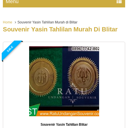
Menu
Home
Souvenir Yasin Tahlilan Murah di Blitar
Souvenir Yasin Tahlilan Murah Di Blitar
SALE
Souvenir Yasin Tahlilan Blitar