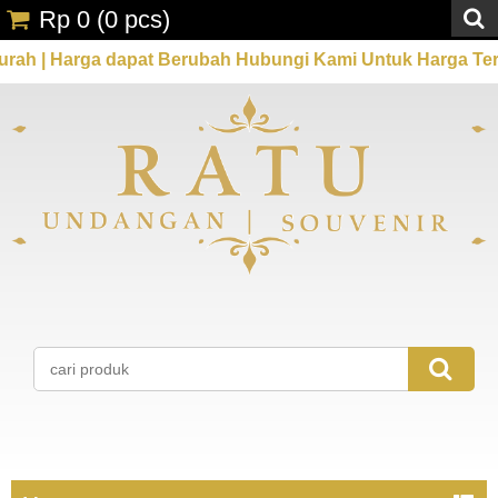
Rp 0
(
0
pcs)
h | Harga dapat Berubah Hubungi Kami Untuk Harga Terbai