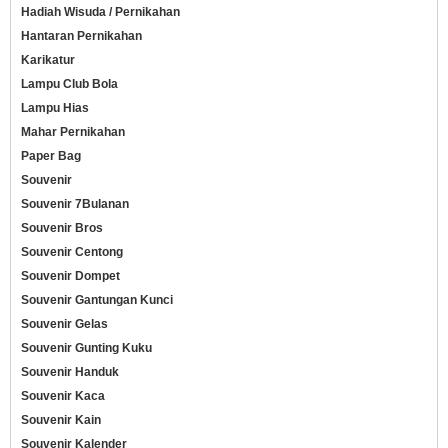
Hadiah Wisuda / Pernikahan
Hantaran Pernikahan
Karikatur
Lampu Club Bola
Lampu Hias
Mahar Pernikahan
Paper Bag
Souvenir
Souvenir 7Bulanan
Souvenir Bros
Souvenir Centong
Souvenir Dompet
Souvenir Gantungan Kunci
Souvenir Gelas
Souvenir Gunting Kuku
Souvenir Handuk
Souvenir Kaca
Souvenir Kain
Souvenir Kalender