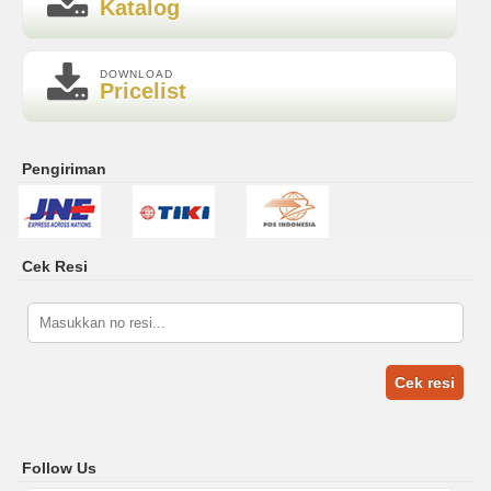
Katalog
DOWNLOAD
Pricelist
Pengiriman
Cek Resi
Cek resi
Follow Us