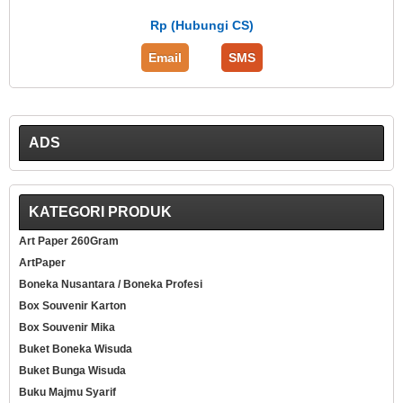
Rp (Hubungi CS)
Email
SMS
ADS
KATEGORI PRODUK
Art Paper 260Gram
ArtPaper
Boneka Nusantara / Boneka Profesi
Box Souvenir Karton
Box Souvenir Mika
Buket Boneka Wisuda
Buket Bunga Wisuda
Buku Majmu Syarif