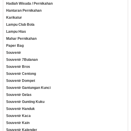
Hadiah Wisuda / Pernikahan
Hantaran Pernikahan
Karikatur
Lampu Club Bola
Lampu Hias
Mahar Pernikahan
Paper Bag
Souvenir
Souvenir 7Bulanan
Souvenir Bros
Souvenir Centong
Souvenir Dompet
Souvenir Gantungan Kunci
Souvenir Gelas
Souvenir Gunting Kuku
Souvenir Handuk
Souvenir Kaca
Souvenir Kain
Souvenir Kalender