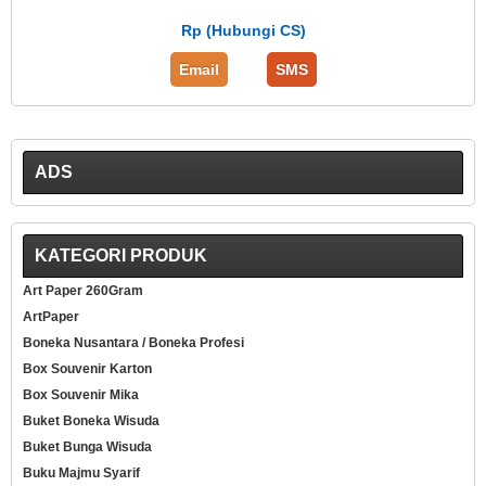
Rp (Hubungi CS)
Email
SMS
ADS
KATEGORI PRODUK
Art Paper 260Gram
ArtPaper
Boneka Nusantara / Boneka Profesi
Box Souvenir Karton
Box Souvenir Mika
Buket Boneka Wisuda
Buket Bunga Wisuda
Buku Majmu Syarif