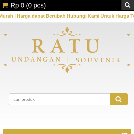
Rp 0
(
0
pcs)
ah | Harga dapat Berubah Hubungi Kami Untuk Harga Terb