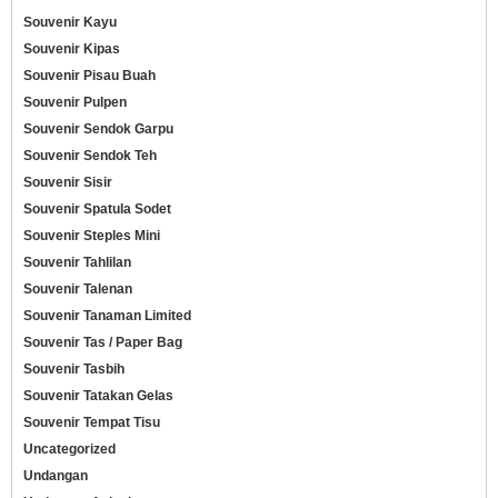
Souvenir Kayu
Souvenir Kipas
Souvenir Pisau Buah
Souvenir Pulpen
Souvenir Sendok Garpu
Souvenir Sendok Teh
Souvenir Sisir
Souvenir Spatula Sodet
Souvenir Steples Mini
Souvenir Tahlilan
Souvenir Talenan
Souvenir Tanaman Limited
Souvenir Tas / Paper Bag
Souvenir Tasbih
Souvenir Tatakan Gelas
Souvenir Tempat Tisu
Uncategorized
Undangan