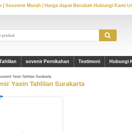
 | Souvenir Murah | Harga dapat Berubah Hubungi Kami Un
Tahlilan
sovenir Pernikahan
Testimoni
Hubungi 
ouvenir Yasin Tahlilan Surakarta
nir Yasin Tahlilan Surakarta