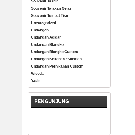
Souvenir Tasbih
Souvenir Tatakan Gelas
Souvenir Tempat Tisu
Uncategorized
Undangan
Undangan Aqiqah
Undangan Blangko
Undangan Blangko Custom
Undangan Khitanan / Sunatan
Undangan Pernikahan Custom
Wisuda
Yasin
PENGUNJUNG