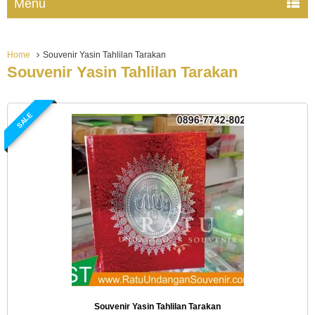
Menu
Home
Souvenir Yasin Tahlilan Tarakan
Souvenir Yasin Tahlilan Tarakan
SALE
Souvenir Yasin Tahlilan Tarakan