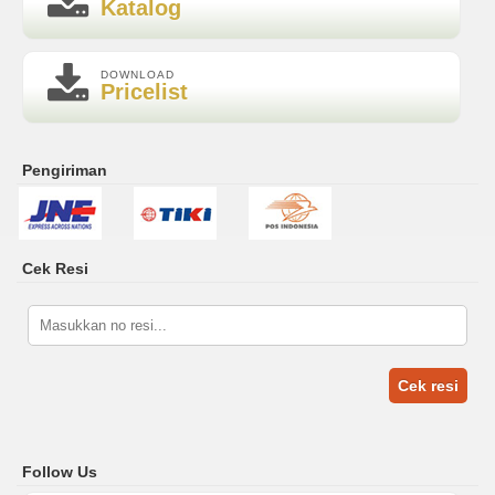
Katalog
DOWNLOAD
Pricelist
Pengiriman
Cek Resi
Cek resi
Follow Us