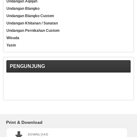
Undangan Aqiqah
Undangan Blangko
Undangan Blangko Custom
Undangan Khitanan / Sunatan
Undangan Pernikahan Custom
Wisuda
Yasin
PENGUNJUNG
Print & Download
DOWNLOAD