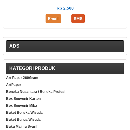
Rp 2.500
Email
SMS
ADS
KATEGORI PRODUK
Art Paper 260Gram
ArtPaper
Boneka Nusantara / Boneka Profesi
Box Souvenir Karton
Box Souvenir Mika
Buket Boneka Wisuda
Buket Bunga Wisuda
Buku Majmu Syarif