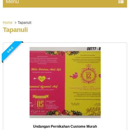
Menu
Home
Tapanuli
Tapanuli
SALE
Undangan Pernikahan Custome Murah