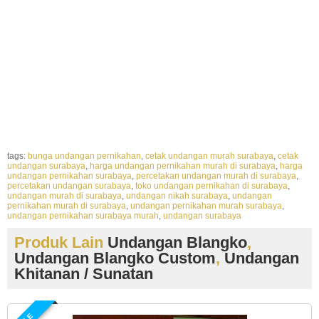
makassar,blangko undangan di samarinda,blangko undangan di tangerang,blangko
undangan doc,blangko undangan download,undangan blanko di lampung,grosir blangko
undangan di jakarta,jual blanko undangan di jogja,undangan blangko evanur,blangko
undangan erba terbaru,blanko undangan erba 88170,blanko undangan erba
88137,blangko undangan elegan,blanko undangan erba 2015,blanko undangan erba
8820,blanko erba undangan surabaya,blanko undangan erba 88110,blanko undangan
erba 88165,blanko undangan erba baru,blangko undangan era baru malang,harga
blanko undangan erba,grosir blangko undangan era baru,contoh blanko undangan
erba,katalog blangko undangan erba,
tags:
bunga undangan pernikahan
,
cetak undangan murah surabaya
,
cetak
undangan surabaya
,
harga undangan pernikahan murah di surabaya
,
harga
undangan pernikahan surabaya
,
percetakan undangan murah di surabaya
,
percetakan undangan surabaya
,
toko undangan pernikahan di surabaya
,
undangan murah di surabaya
,
undangan nikah surabaya
,
undangan
pernikahan murah di surabaya
,
undangan pernikahan murah surabaya
,
undangan pernikahan surabaya murah
,
undangan surabaya
Produk Lain
Undangan Blangko
,
Undangan Blangko Custom
,
Undangan
Khitanan / Sunatan