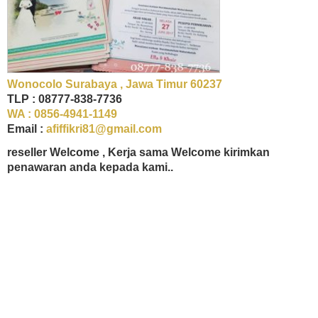
Wonocolo Surabaya , Jawa Timur 60237
TLP : 08777-838-7736
WA : 0856-4941-1149
Email :
afiffikri81@gmail.com
reseller Welcome , Kerja sama Welcome kirimkan
penawaran anda kepada kami..
undangan blangko era baru,undangan blanko hardcover,undangan blanko
erba,undangan blanko amplop,undangan blanko cantik,undangan blanko
evanur,undangan blangko semarang,undangan blanko terbaru,undangan blanko
jago,undangan blanko salma,undangan blangko toko berlian bandung,undangan blangko
adalah,undangan blanko surabaya,undangan blangko jogja,blanko undangan
erba,undangan blangko jakarta,undangan blangko hard cover,undangan blangko
mirana,undangan blangko maliq,undangan blangko cdr,undangan blangko