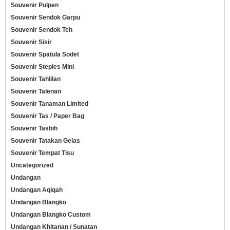
Souvenir Pulpen
Souvenir Sendok Garpu
Souvenir Sendok Teh
Souvenir Sisir
Souvenir Spatula Sodet
Souvenir Steples Mini
Souvenir Tahlilan
Souvenir Talenan
Souvenir Tanaman Limited
Souvenir Tas / Paper Bag
Souvenir Tasbih
Souvenir Tatakan Gelas
Souvenir Tempat Tisu
Uncategorized
Undangan
Undangan Aqiqah
Undangan Blangko
Undangan Blangko Custom
Undangan Khitanan / Sunatan