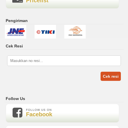
Pricelist
Pengiriman
Cek Resi
Cek resi
Follow Us
FOLLOW US ON
Facebook