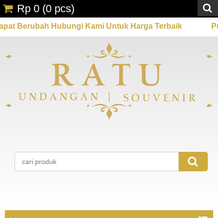
Rp 0
(
0
pcs)
ah Hubungi Kami Untuk Harga Terbaik
Promo Spesia