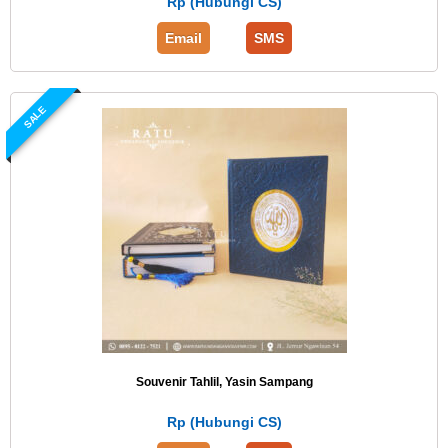
Rp (Hubungi CS)
Email
SMS
SALE
Souvenir Tahlil, Yasin Sampang
Rp (Hubungi CS)