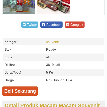
Twitter
Facebook
Google+
Kategori
souvenir
Stok
Ready
Kode
all
Di lihat
3819 kali
Berat(/pcs)
5 Kg
Harga
Rp (Hubungi CS)
Beli Sekarang
Detail Produk Macam Macam Souvenir