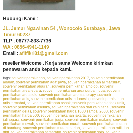
Hubungi Kami :
JL. Jemur Ngawinan 54 , Wonocolo Surabaya , Jawa
Timur 60237
TLP : 08777-838-7736
WA : 0856-4941-1149
Email :
afiffikri81@gmail.com
reseller Welcome , Kerja sama Welcome kirimkan
penawaran anda kepada kami..
tags:
souvenir pernikahan
,
souvenir pernikahan 2017
,
souvenir pernikahan
adalah
,
souvenir pernikahan adat jawa
,
souvenir pernikahan al ma'tsurat
,
souvenir pernikahan alquran
,
souvenir pernikahan amplop
,
souvenir
pernikahan area jepara
,
souvenir pernikahan area purbalingga
,
souvenir
pernikahan area solo
,
souvenir pernikahan aromatherapy
,
souvenir
pernikahan artis
,
souvenir pernikahan artis indonesia
,
souvenir pernikahan
artis termahal
,
souvenir pernikahan asbak
,
souvenir pernikahan asbak unik
,
souvenir pernikahan asemka
,
souvenir pernikahan dari kain flanel
,
souvenir
pernikahan gelas
,
souvenir pernikahan harga 1000 sampai 2000
,
souvenir
pernikahan harga 500
,
souvenir pernikahan jakarta
,
souvenir pernikahan
jatinegara
,
souvenir pernikahan jogja
,
souvenir pernikahan malang
,
souvenir
pernikahan mewah
,
souvenir pernikahan murah
,
souvenir pernikahan murah
di bandung
,
souvenir pernikahan murah meriah
,
souvenir pernikahan raffi dan
gigi
,
souvenir pernikahan semarang
,
souvenir pernikahan solo
,
souvenir