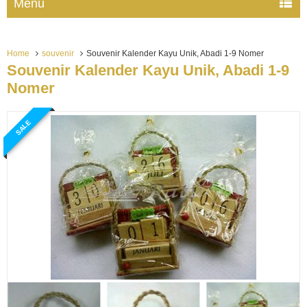
Menu
Home
souvenir
Souvenir Kalender Kayu Unik, Abadi 1-9 Nomer
Souvenir Kalender Kayu Unik, Abadi 1-9
Nomer
SALE