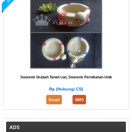
Souvenir Grabah Tanah Liat, Souvenir Pernikahan Unik
Rp (Hubungi CS)
Email
SMS
ADS