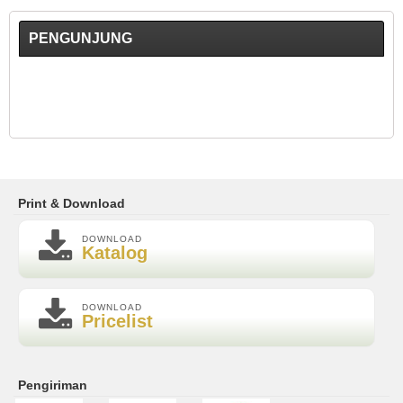
PENGUNJUNG
Print & Download
DOWNLOAD
Katalog
DOWNLOAD
Pricelist
Pengiriman