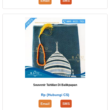
Email
SMS
Souvenir Tahlilan Di Balikpapan
Rp (Hubungi CS)
Email
SMS