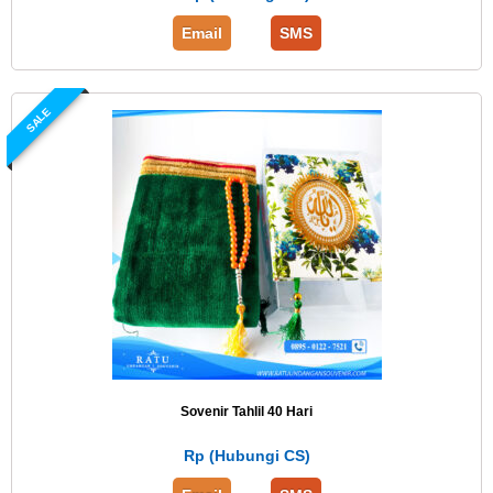
Email
SMS
SALE
Sovenir Tahlil 40 Hari
Rp (Hubungi CS)