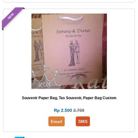
NEW
Souvenir Paper Bag, Tas Souvenir, Paper Bag Custom
Rp 2.500
2.700
Email
SMS