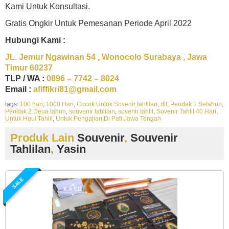
Kami Untuk Konsultasi.
Gratis Ongkir Untuk Pemesanan Periode April 2022
Hubungi Kami :
JL. Jemur Ngawinan 54 , Wonocolo Surabaya , Jawa
Timur 60237
TLP / WA :
0896 – 7742 – 8024
Email :
afiffikri81@gmail.com
tags:
100 hari
,
1000 Hari
,
Cocok Untuk Sovenir tahlilan
,
dll
,
Pendak 1 Setahun
,
Pendak 2 Deua tahun
,
souvenir tahlilan
,
sovenir tahlil
,
Sovenir Tahlil 40 Hari
,
Untuk Haul Tahlil
,
Untuk Pengajian Di Pati Jawa Tengah
Produk Lain
Souvenir
,
Souvenir
Tahlilan
,
Yasin
SALE