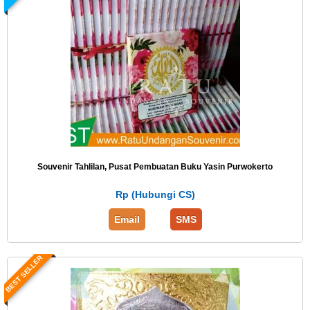
Souvenir Tahlilan, Pusat Pembuatan Buku Yasin Purwokerto
Rp (Hubungi CS)
Email
SMS
BEST SELLER