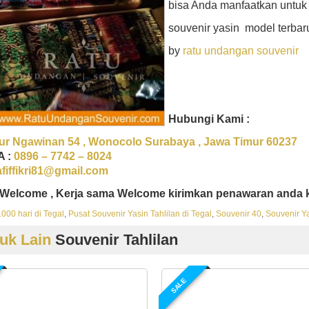
bisa Anda manfaatkan untuk
souvenir yasin model terbar
by
ratu undangan souvenir
Hubungi Kami :
ur Ngawinan 54 , Wonocolo Surabaya , Jawa Timur 60237
A :
0896 – 7742 – 8024
afiffikri81@gmail.com
r Welcome , Kerja sama Welcome kirimkan penawaran anda 
1000 hari di Tegal
,
Pusat Souvenir Yasin Tahlilan di Tegal
,
Souvenir 40
,
Souvenir Ya
uk Lain
Souvenir Tahlilan
SALE