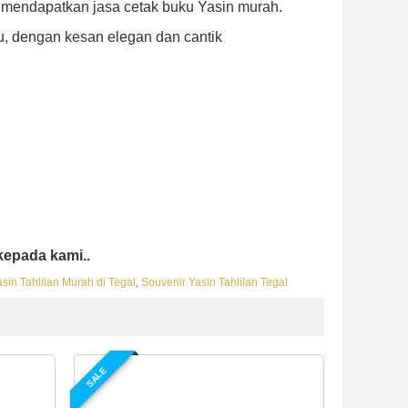
 mendapatkan jasa cetak buku Yasin murah.
u, dengan kesan elegan dan cantik
kepada kami..
sin Tahlilan Murah di Tegal
,
Souvenir Yasin Tahlilan Tegal
SALE