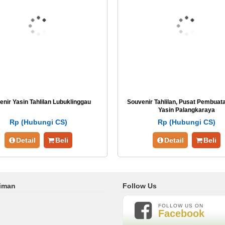
enir Yasin Tahlilan Lubuklinggau
Souvenir Tahlilan, Pusat Pembuat
Yasin Palangkaraya
Rp (Hubungi CS)
Rp (Hubungi CS)
Detail
Beli
Detail
Beli
riman
Follow Us
FOLLOW US ON
Facebook