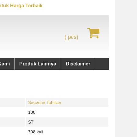
tuk Harga Terbaik
(
pcs)
Kami
Produk Lainnya
Disclaimer
Souvenir Tahlilan
100
ST
708 kali