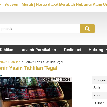
 | Souvenir Murah | Harga dapat Berubah Hubungi Kami Un
Tahlilan
sovenir Pernikahan
Testimoni
Hubungi 
ouvenir Tahlilan
Souvenir Yasin Tahlilan Tegal
nir Yasin Tahlilan Tegal
Kategori
Stok
Kode
Di lihat