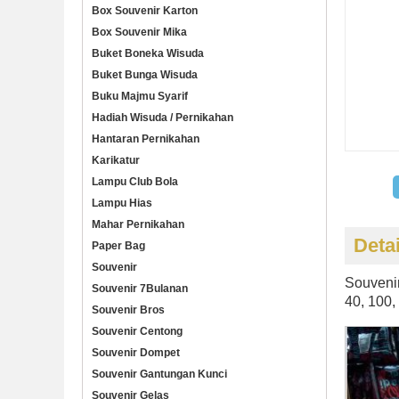
Box Souvenir Karton
Box Souvenir Mika
Buket Boneka Wisuda
Buket Bunga Wisuda
Buku Majmu Syarif
Hadiah Wisuda / Pernikahan
Hantaran Pernikahan
Karikatur
Lampu Club Bola
Lampu Hias
Mahar Pernikahan
Deta
Paper Bag
Souvenir
Souvenir
Souvenir 7Bulanan
40, 100,
Souvenir Bros
Souvenir Centong
Souvenir Dompet
Souvenir Gantungan Kunci
Souvenir Gelas