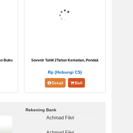
an Buku
Sovenir Tahlil 2Tahun Kematian, Pendak
Rp (Hubungi CS)
Detail
Beli
Rekening Bank
Achmad Fikri
Achmad Fikri