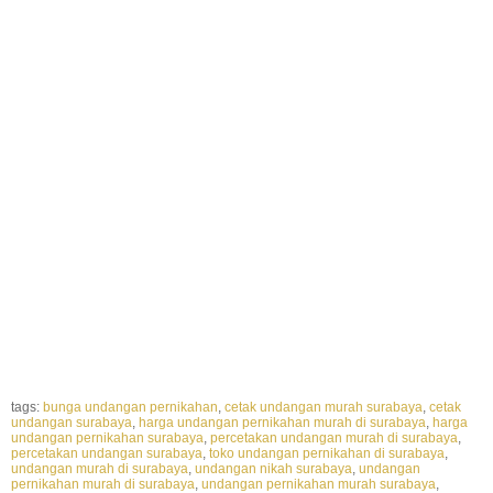
undangan pernikahan, harga undangan pernikahan surabaya, harga undangan
pernikahan surabaya, harga undangan pernikahan surabaya, harga undangan
pernikahan surabaya, harga undangan pernikahan surabaya, percetakan undangan
murah di surabaya, percetakan undangan murah di surabaya, percetakan undangan
murah di surabaya, percetakan undangan murah di surabaya, percetakan undangan
murah di surabaya, toko undangan pernikahan di surabaya, undangan pernikahan
murah surabaya, undangan pernikahan murah surabaya, undangan pernikahan murah
surabaya, undangan pernikahan murah surabaya, cetak undangan murah surabaya,
cetak undangan murah surabaya, cetak undangan murah surabaya, cetak undangan
murah surabaya, cetak undangan murah surabaya, undangan surabaya, undangan
surabaya, undangan surabaya, undangan surabaya, undangan surabaya, percetakan
undangan surabaya, percetakan undangan surabaya, percetakan undangan surabaya,
percetakan undangan surabaya, cetak undangan surabaya, cetak undangan surabaya,
cetak undangan surabaya, cetak undangan surabaya, cetak undangan surabaya, harga
undangan pernikahan murah di surabaya, undangan pernikahan surabaya murah
tags:
bunga undangan pernikahan
,
cetak undangan murah surabaya
,
cetak
undangan surabaya
,
harga undangan pernikahan murah di surabaya
,
harga
undangan pernikahan surabaya
,
percetakan undangan murah di surabaya
,
percetakan undangan surabaya
,
toko undangan pernikahan di surabaya
,
undangan murah di surabaya
,
undangan nikah surabaya
,
undangan
pernikahan murah di surabaya
,
undangan pernikahan murah surabaya
,