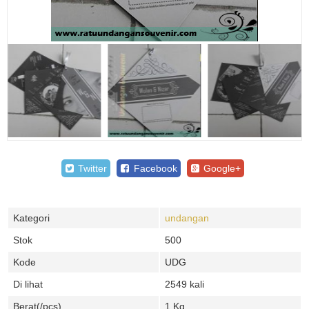
Twitter
Facebook
Google+
Kategori
undangan
Stok
500
Kode
UDG
Di lihat
2549 kali
Berat(/pcs)
1 Kg