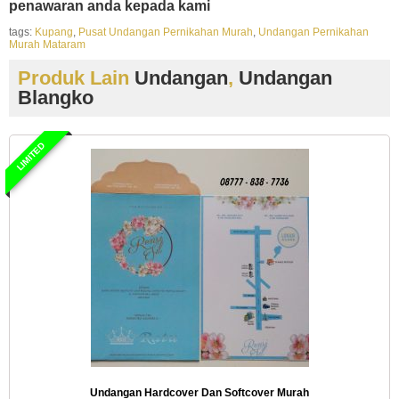
penawaran anda kepada kami
tags:
Kupang
,
Pusat Undangan Pernikahan Murah
,
Undangan Pernikahan
Murah Mataram
Produk Lain
Undangan
,
Undangan
Blangko
LIMITED
Undangan Hardcover Dan Softcover Murah