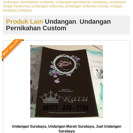
undangan pernikahan custome
,
undangan pernikahan surabaya
,
undangan
single hardcover
,
undangan softcover
,
undangan softcover murah
,
vintage
,
wedding invitation
Produk Lain
Undangan
,
Undangan
Pernikahan Custom
BEST SELLER
Undangan Surabaya, Undangan Murah Surabaya, Jual Undangan
Surabaya