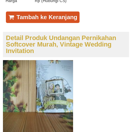
Harga
Rp (Hubungi CS)
Tambah ke Keranjang
Detail Produk Undangan Pernikahan
Softcover Murah, Vintage Wedding
Invitation