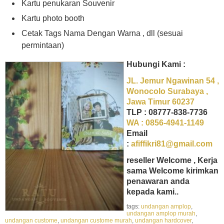
Kartu penukaran Souvenir
Kartu photo booth
Cetak Tags Nama Dengan Warna , dll (sesuai
permintaan)
Hubungi Kami :
JL. Jemur Ngawinan 54 ,
Wonocolo Surabaya ,
Jawa Timur 60237
TLP : 08777-838-7736
WA : 0856-4941-1149
Email
:
afiffikri81@gmail.com
reseller Welcome , Kerja
sama Welcome kirimkan
penawaran anda
kepada kami..
tags:
undangan amplop
,
undangan amplop murah
,
undangan custome
,
undangan custome murah
,
undangan hardcover
,