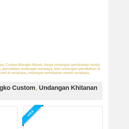
kah surabaya, undangan nikah surabaya, bunga undangan pernikahan,
an surabaya, harga undangan pernikahan surabaya, harga undangan
ya, percetakan undangan murah di surabaya, percetakan undangan
undangan pernikahan murah surabaya, undangan pernikahan murah
an murah surabaya, cetak undangan murah surabaya, cetak undangan
ya, undangan surabaya, undangan surabaya, undangan surabaya,
ngan surabaya, percetakan undangan surabaya, cetak undangan
ngan surabaya, harga undangan pernikahan murah di surabaya,
aya
,
Custom Blangko Murah
,
harga undangan pernikahan murah
a
,
percetakan undangan surabaya
,
toko undangan pernikahan di
rah di surabaya
,
undangan pernikahan murah surabaya
,
gko Custom
,
Undangan Khitanan
SALE