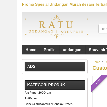
Promo Spesial Undangan Murah desain Terbaik
Home
Profile
undangan
Souvenir 
Home
U
ADS
Custo
NEW
KATEGORI PRODUK
Art Paper 260Gram
ArtPaper
Boneka Nusantara / Boneka Profesi