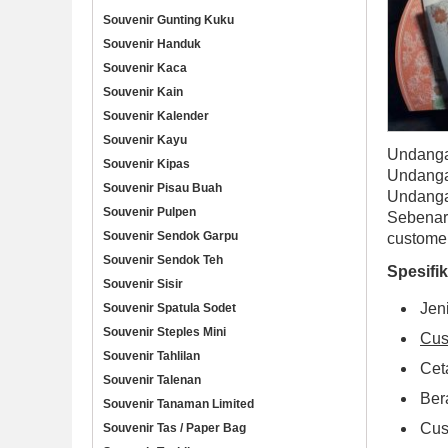
Souvenir Gunting Kuku
Souvenir Handuk
Souvenir Kaca
Souvenir Kain
Souvenir Kalender
Souvenir Kayu
Undang
Souvenir Kipas
Undanga
Souvenir Pisau Buah
Undanga
Souvenir Pulpen
Sebenarn
Souvenir Sendok Garpu
customer
Souvenir Sendok Teh
Spesifi
Souvenir Sisir
Jen
Souvenir Spatula Sodet
Souvenir Steples Mini
Cus
Souvenir Tahlilan
Ceta
Souvenir Talenan
Ber
Souvenir Tanaman Limited
Cus
Souvenir Tas / Paper Bag