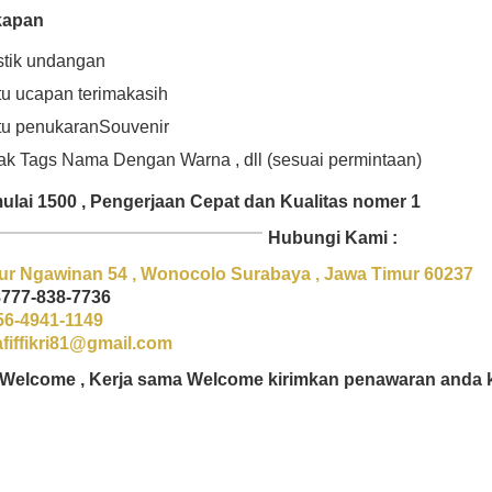
kapan
stik undangan
tu ucapan terimakasih
tu penukaranSouvenir
ak Tags Nama Dengan Warna , dll (sesuai permintaan)
ulai 1500 , Pengerjaan Cepat dan Kualitas nomer 1
Hubungi Kami :
ur Ngawinan 54 , Wonocolo Surabaya , Jawa Timur 60237
8777-838-7736
56-4941-1149
afiffikri81@gmail.com
r Welcome , Kerja sama Welcome kirimkan penawaran anda 
rah di surabaya, undangan murah di surabaya, undangan murah di surabaya, undangan mu
rabaya, undangan pernikahan murah di surabaya, undangan pernikahan murah di surabaya,