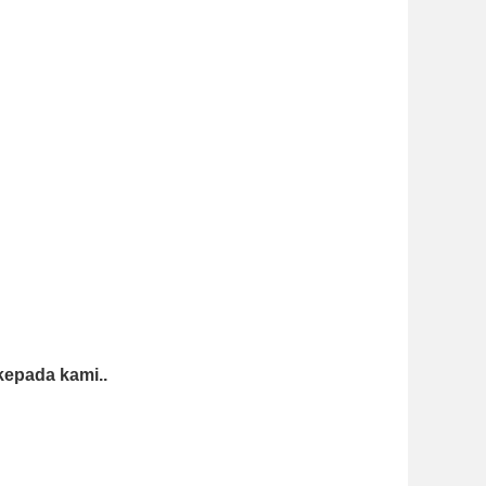
kepada kami..
rah di surabaya, undangan murah di surabaya, undangan pernikahan
 undangan pernikahan murah di surabaya, undangan pernikahan murah di