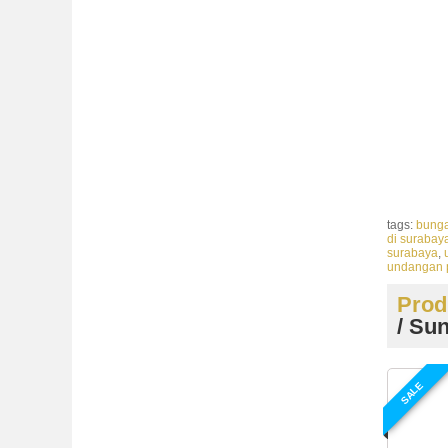
surabaya, u
harga undan
pernikahan 
murah di su
surabaya, u
murah surab
undangan su
surabaya, c
undangan pe
tags:
bunga
di surabay
surabaya
,
undangan 
Prod
/ Su
SALE