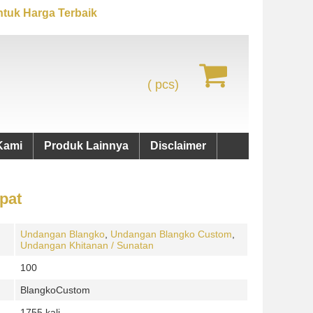
tuk Harga Terbaik
(
pcs)
Kami
Produk Lainnya
Disclaimer
pat
Undangan Blangko
,
Undangan Blangko Custom
,
Undangan Khitanan / Sunatan
100
BlangkoCustom
1755 kali