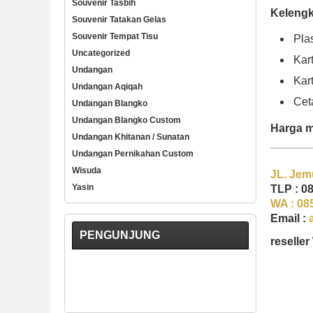
Souvenir Tasbih
Keleng
Souvenir Tatakan Gelas
Souvenir Tempat Tisu
Pla
Uncategorized
Kar
Undangan
Kar
Undangan Aqiqah
Cet
Undangan Blangko
Undangan Blangko Custom
Harga m
Undangan Khitanan / Sunatan
Undangan Pernikahan Custom
Wisuda
JL. Jem
Yasin
TLP : 0
WA : 08
Email :
PENGUNJUNG
reselle
undangan mu
murah di su