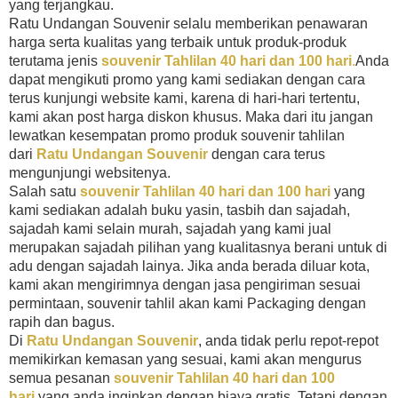
yang terjangkau.
Ratu Undangan Souvenir selalu memberikan penawaran
harga serta kualitas yang terbaik untuk produk-produk
terutama jenis
souvenir Tahlilan 40 hari dan 100 hari
.
Anda
dapat mengikuti promo yang kami sediakan dengan cara
terus kunjungi website kami, karena di hari-hari tertentu,
kami akan post harga diskon khusus. Maka dari itu jangan
lewatkan kesempatan promo produk souvenir tahlilan
dari
Ratu Undangan Souvenir
dengan cara terus
mengunjungi websitenya.
Salah satu
souvenir Tahlilan 40 hari dan 100 hari
yang
kami sediakan adalah buku yasin, tasbih dan sajadah,
sajadah kami selain murah, sajadah yang kami jual
merupakan sajadah pilihan yang kualitasnya berani untuk di
adu dengan sajadah lainya. Jika anda berada diluar kota,
kami akan mengirimnya dengan jasa pengiriman sesuai
permintaan, souvenir tahlil akan kami Packaging dengan
rapih dan bagus.
Di
Ratu Undangan Souvenir
, anda tidak perlu repot-repot
memikirkan kemasan yang sesuai, kami akan mengurus
semua pesanan
souvenir Tahlilan 40 hari dan 100
hari
yang anda inginkan dengan biaya gratis. Tetapi dengan