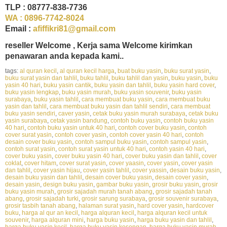
TLP : 08777-838-7736
WA :
0896-7742-8024
Email :
afiffikri81@gmail.com
reseller Welcome , Kerja sama Welcome kirimkan
penawaran anda kepada kami..
tags:
al quran kecil
,
al quran kecil harga
,
buat buku yasin
,
buku surat yasin
,
buku surat yasin dan tahlil
,
buku tahlil
,
buku tahlil dan yasin
,
buku yasin
,
buku
yasin 40 hari
,
buku yasin cantik
,
buku yasin dan tahlil
,
buku yasin hard cover
,
buku yasin lengkap
,
buku yasin murah
,
buku yasin souvenir
,
buku yasin
surabaya
,
buku yasin tahlil
,
cara membuat buku yasin
,
cara membuat buku
yasin dan tahlil
,
cara membuat buku yasin dan tahlil sendiri
,
cara membuat
buku yasin sendiri
,
caver yasin
,
cetak buku yasin murah surabaya
,
cetak buku
yasin surabaya
,
cetak yasin bandung
,
contoh buku yasin
,
contoh buku yasin
40 hari
,
contoh buku yasin untuk 40 hari
,
contoh cover buku yasin
,
contoh
cover surat yasin
,
contoh cover yasin
,
contoh cover yasin 40 hari
,
contoh
desain cover buku yasin
,
contoh sampul buku yasin
,
contoh sampul yasin
,
contoh surat yasin
,
contoh surat yasin untuk 40 hari
,
contoh yasin 40 hari
,
cover buku yasin
,
cover buku yasin 40 hari
,
cover buku yasin dan tahlil
,
cover
coklat
,
cover hitam
,
cover surat yasin
,
cover yaasin
,
cover yasin
,
cover yasin
dan tahlil
,
cover yasin hijau
,
cover yasin tahlil
,
cover yassin
,
desain buku yasin
,
desain buku yasin dan tahlil
,
desain cover buku yasin
,
desain cover yasin
,
desain yasin
,
design buku yasin
,
gambar buku yasin
,
grosir buku yasin
,
grosir
buku yasin murah
,
grosir sajadah murah tanah abang
,
grosir sajadah tanah
abang
,
grosir sajadah turki
,
grosir sarung surabaya
,
grosir souvenir surabaya
,
grosir tasbih tanah abang
,
halaman surat yasin
,
hard cover yasin
,
hardcover
buku
,
harga al qur an kecil
,
harga alquran kecil
,
harga alquran kecil untuk
souvenir
,
harga alquran mini
,
harga buku yasin
,
harga buku yasin dan tahlil
,
harga buku yasin kecil
,
harga buku yasin kosongan
,
harga buku yasin murah
,