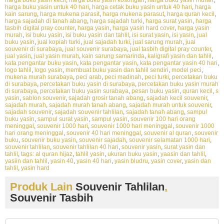
harga buku yasin untuk 40 hari
,
harga cetak buku yasin untuk 40 hari
,
harga
kain sarung
,
harga mukena parasit
,
harga mukena parasut
,
harga quran kecil
,
harga sajadah di tanah abang
,
harga sajadah turki
,
harga surat yasin
,
harga
tasbih digital pray counter
,
harga yasin
,
harga yasin hard cover
,
harga yasin
murah
,
isi buku yasin
,
isi buku yasin dan tahlil
,
isi surat yasin
,
isi yasin
,
jual
buku yasin
,
jual kopiah turki
,
jual sajadah turki
,
jual sarung murah
,
jual
souvenir di surabaya
,
jual souvenir surabaya
,
jual tasbih digital pray counter
,
jual yasin
,
jual yasin murah
,
kain sarung samarinda
,
kaligrafi yasin dan tahlil
,
kata pengantar buku yasin
,
kata pengantar yasin
,
kata pengantar yasin 40 hari
,
logo tahlil
,
logo yasin
,
membuat buku yasin dan tahlil sendiri
,
model peci
,
mukena murah surabaya
,
peci arab
,
peci madinah
,
peci turki
,
percetakan buku
di surabaya
,
percetakan buku yasin di surabaya
,
percetakan buku yasin murah
di surabaya
,
percetakan buku yasin surabaya
,
pesan buku yasin
,
quran kecil
,
s
yasin
,
sablon souvenir
,
sajadah grosir tanah abang
,
sajadah kecil souvenir
,
sajadah murah
,
sajadah murah tanah abang
,
sajadah murah untuk souvenir
,
sajadah souvenir
,
sajadah souvenir tahlilan
,
sajadah tanah abang
,
sampul
buku yasin
,
sampul surat yasin
,
sampul yasin
,
souvenir 100 hari orang
meninggal
,
souvenir 1000 hari
,
souvenir 1000 hari meninggal
,
souvenir 1000
hari orang meninggal
,
souvenir 40 hari meninggal
,
souvenir al quran
,
souvenir
buku
,
souvenir buku yasin
,
souvenir sajadah
,
souvenir selamatan 1000 hari
,
souvenir tahlilan
,
souvenir tahlilan 40 hari
,
souvenir yasin
,
surat yasin dan
tahlil
,
tags: al quran hijaz
,
tahlil yasin
,
ukuran buku yasin
,
yaasin dan tahlil
,
yasiin dan tahlil
,
yasin 40
,
yasin 40 hari
,
yasin bludru
,
yasin cover
,
yasin dan
tahlil
,
yasin hard
Produk Lain
Souvenir Tahlilan
,
Souvenir Tasbih