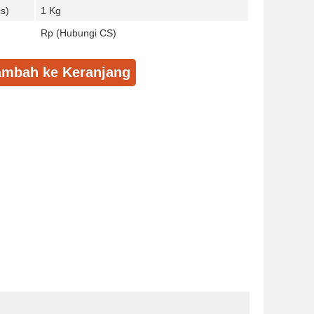
s)
1 Kg
Rp (Hubungi CS)
mbah ke Keranjang