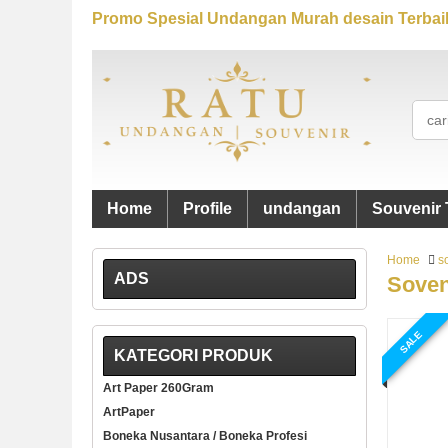
Promo Spesial Undangan Murah desain Terbaik
Home
Profile
undangan
Souvenir 
Home
s
ADS
Soven
SALE
KATEGORI PRODUK
Art Paper 260Gram
ArtPaper
Boneka Nusantara / Boneka Profesi