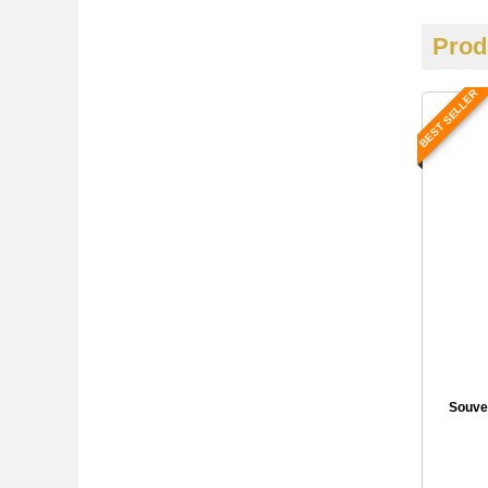
Prod
BEST SELLER
Souve