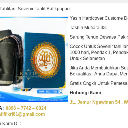
Tahlilan, Sovenir Tahlil Balikpapan
Yasin Hardcover Custome D
Tasbih Mutiara 33.
Sarung Tenun Dewasa Pakin
Cocok Untuk Sovenir tahlilan,
1000 hari, Pendak 1, Pendak 2
Untuk Selametan
Jika Anda Membutuhkan Souv
Bekualitas , Anda Dapat Me
Gratis Ongkir Untuk Pemesa
Hubungi Kami :
JL. Jemur Ngawinan 54 , 
A :
0896 – 7742 – 8024
afiffikri81@gmail.com
 Kami Di :