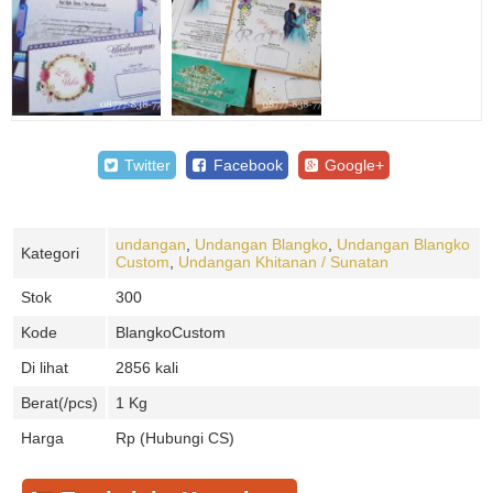
Twitter
Facebook
Google+
undangan
,
Undangan Blangko
,
Undangan Blangko
Kategori
Custom
,
Undangan Khitanan / Sunatan
Stok
300
Kode
BlangkoCustom
Di lihat
2856 kali
Berat(/pcs)
1 Kg
Harga
Rp (Hubungi CS)