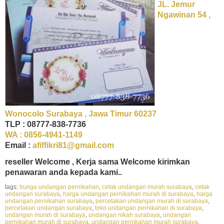
JL. Jemur
Ngawinan 54 ,
Wonocolo Surabaya , Jawa Timur 60237
TLP : 08777-838-7736
WA : 0856-4941-1149
Email :
afiffikri81@gmail.com
reseller Welcome , Kerja sama Welcome kirimkan
penawaran anda kepada kami..
tags:
bunga undangan pernikahan
,
cetak undangan murah surabaya
,
cetak
undangan surabaya
,
harga undangan pernikahan murah di surabaya
,
harga
undangan pernikahan surabaya
,
percetakan undangan murah di surabaya
,
percetakan undangan surabaya
,
toko undangan pernikahan di surabaya
,
undangan murah di surabaya
,
undangan nikah surabaya
,
undangan
pernikahan murah di surabaya
,
undangan pernikahan murah surabaya
,