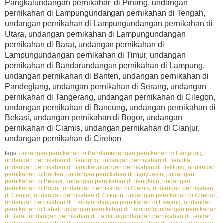
Pangkalundangan pernikahan di Pinang, undangan
pernikahan di Lampungundangan pernikahan di Tengah,
undangan pernikahan di Lampungundangan pernikahan di
Utara, undangan pernikahan di Lampungundangan
pernikahan di Barat, undangan pernikahan di
Lampungundangan pernikahan di Timur, undangan
pernikahan di Bandarundangan pernikahan di Lampung,
undangan pernikahan di Banten, undangan pernikahan di
Pandeglang, undangan pernikahan di Serang, undangan
pernikahan di Tangerang, undangan pernikahan di Cilegon,
undangan pernikahan di Bandung, undangan pernikahan di
Bekasi, undangan pernikahan di Bogor, undangan
pernikahan di Ciamis, undangan pernikahan di Cianjur,
undangan pernikahan di Cirebon
tags:
undangan pernikahan di Bandarundangan pernikahan di Lampung
,
undangan pernikahan di Bandung
,
undangan pernikahan di Bangka
,
undangan pernikahan di Bangkaundangan pernikahan di Belitung
,
undangan
pernikahan di Banten
,
undangan pernikahan di Banyuasin
,
undangan
pernikahan di Bekasi
,
undangan pernikahan di Bengkulu
,
undangan
pernikahan di Bogor
,
undangan pernikahan di Ciamis
,
undangan pernikahan
di Cianjur
,
undangan pernikahan di Cilegon
,
undangan pernikahan di Cirebon
,
undangan pernikahan di Empatundangan pernikahan di Lawang
,
undangan
pernikahan di Lahat
,
undangan pernikahan di Lampungundangan pernikahan
di Barat
,
undangan pernikahan di Lampungundangan pernikahan di Tengah
,
undangan pernikahan di Lampungundangan pernikahan di Timur
,
undangan