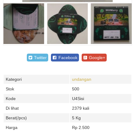
Twitter
Facebook
Google+
Kategori
undangan
Stok
500
Kode
U4Sisi
Di lihat
2379 kali
Berat(/pcs)
5 Kg
Harga
Rp 2.500